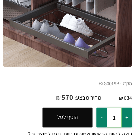
מק"ט:
FXG0019B
570
₪
מחיר מבצע:
₪
634
הוסף לסל
רוצה להיות הראשון שמוסיף חוות דעת למוצר זה?