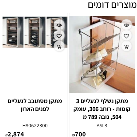
מוצרים דומים
מתקן נשלף לנעליים 3
מתקן מסתובב לנעליים
קומות - רוחב 306, עומק
לפנים הארון
504, גובה 789 מ
H80622300
ASL3
2,874
700
₪
₪