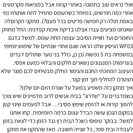
אולי נראים טוב בתמונה באתרי קניות אבל במציאות מקרטעים
אחרי כמה חודשים; במיוחד כשהעומס מתחיל לתת אותותיו (מי
באמת תולה רק חמישה פריטים בכל פעם?). מתקני הקרוסלה
שאנחנו מציעים עברו אצלנו בדיקת איכות קפדנית: החל מחוזק
החומרים ועד חוויית הסיבוב עצמה תחת עומס. למשל בדגם
WF03 הניסיון שלנו הראה שגם אחרי שנתיים של שימוש יומיומי
במשפחה בת 5 נפשות (כן כן, כולל בני נוער שתולים דברים
בערימות) המנגנונים נשארים חלקים והבלאי כמעט אפסי.
העיצוב המתכתי החכם והגימור החלק מבטיחים לכם מוצר שלא
תצטרכו להחליף תוך זמן קצר.
איך מתקן כזה משפיע בפועל על שגרת היום-יום שלנו?
כשמדברים על “שדרוג” בבית אנשים לרוב מדמיינים שיש צורך
להפוך קירות או להזמין שיפוץ מסיבי… אבל לפעמים שינוי קטן
במקום הנכון עושה הבדל עצום ברמה היומיומית. קחו אותנו
למשל: בבוקר טיפוסי כשכל הבית רץ נגד הזמן כדי לצאת בזמן
לעבודה ובית ספר, כל שנייה חשובה. מאז שהתקנו את מתקן