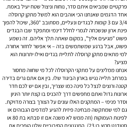
פרקטיים שמביאים איתם סדר, נוחות וניצול שטח יעיל באמת.
אחד הדגמים שאנחנו הכי אוהבים הוא למשל מתקן קרוסלה
3/4 עם 3 קומות לבגדים ונעליים, מסתובב 360°, שיכול להפוך
פינת ארון שנשכחה לגמרי לחלל דינמי ומתפקד שבו הבגדים
פשוט "מגיעים אליך", במקום שאתה תלך אליהם. זה נשמע
פשוט, אבל ברגע שמשתמשים בזה – אי אפשר לחזור אחורה.
למי מתאים מתקן קרוסלה לתליית בגדים ואילו יתרונות הוא
מציע?
אנחנו ממליצים על מתקני הקרוסלה לכל מי שחווה מחסור
במרחב תלייה נגיש בארון הביגוד שלו. בין אם אתם גרים בדירה
קטנה ורוצים לנצל כל פינה כמו שצריך, ובין אם יש לכם חדר
ארונות גדול ואתם מחפשים דרך להכניס בו קצת יותר היגיון
וסדר פנימי – המתקנים האלו עונים על הצורך בצורה מדויקת.
גם למי שמתקשה מבחינה פיזית להגיע למדפים הגבוהים או
לפינות העמוקות (וזה ממש לא משנה אם זו סבתא בת 80 או
סטודנט חרוץ בן 23), המנגנונים הסיבוביים שלנו הופכים את