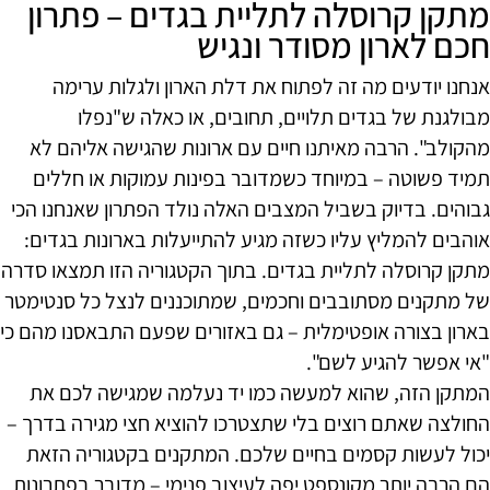
מתקן קרוסלה לתליית בגדים – פתרון
חכם לארון מסודר ונגיש
אנחנו יודעים מה זה לפתוח את דלת הארון ולגלות ערימה
מבולגנת של בגדים תלויים, תחובים, או כאלה ש"נפלו
מהקולב". הרבה מאיתנו חיים עם ארונות שהגישה אליהם לא
תמיד פשוטה – במיוחד כשמדובר בפינות עמוקות או חללים
גבוהים. בדיוק בשביל המצבים האלה נולד הפתרון שאנחנו הכי
אוהבים להמליץ עליו כשזה מגיע להתייעלות בארונות בגדים:
מתקן קרוסלה לתליית בגדים. בתוך הקטגוריה הזו תמצאו סדרה
של מתקנים מסתובבים וחכמים, שמתוכננים לנצל כל סנטימטר
בארון בצורה אופטימלית – גם באזורים שפעם התבאסנו מהם כי
"אי אפשר להגיע לשם".
המתקן הזה, שהוא למעשה כמו יד נעלמה שמגישה לכם את
החולצה שאתם רוצים בלי שתצטרכו להוציא חצי מגירה בדרך –
יכול לעשות קסמים בחיים שלכם. המתקנים בקטגוריה הזאת
הם הרבה יותר מקונספט יפה לעיצוב פנימי – מדובר בפתרונות