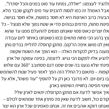
ולהגיד לעצמנו: “יאללה, נמתח עוד מוט בפנים והכל יסתדר”.
אבל האמת? זה כמו לנסות להכניס עוד מים לקנקן שכבר מלא.
הבעיה ברוב הארונות היא לא חוסר במוטות, אלא חוסר בגישה.
פינות מתות, מדפים גבוהים מדי או שטח נמוך שלא מנוצל – כל
אלו יוצרים כאוס סמוי שאנחנו מנסים להתעלם ממנו עד שהוא
צץ ברגע הכי פחות מתאים (כמו כשאנחנו באיחור ליום עבודה
ואין לנו מושג איפה הז’קט). מתקן קרוסלה לתליית בגדים נותן
מענה בדיוק לנקודות האלה – הוא הופך את השטח שקשה
להגיע אליו למקום הכי נגיש. לדוגמה, בפינה עמוקה של ארון
פינתי שלא נגענו בה שנים שמנו דגם מסתובב 360° עם שלוש
קומות – פתאום כל החלל הזה הפך לאזור פעיל שנוח להשתמש
בו ביום-יום. לא מדובר כאן רק על להוסיף "עוד משהו", אלא על
שינוי תפיסה בחוויית השימוש בארון.
איך אפשר לדעת אם מתקן הקרוסלה יתאים לארון שלי?
קודם כול, חשוב לדעת שאין פה פתרון אחד שמתאים לכולם –
ואנחנו דווקא אוהבים את זה. אנחנו מאמינים שכל ארון הוא יצור