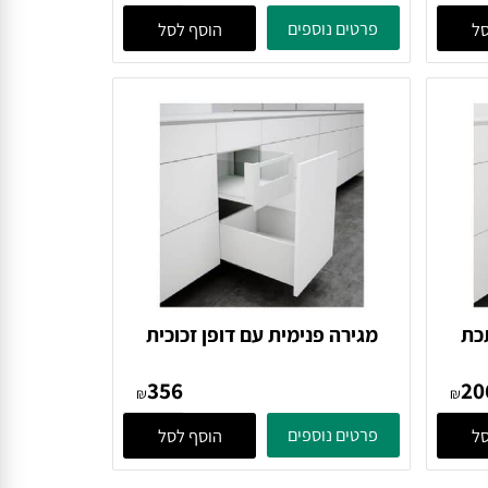
מגירה פנימית עם דופן מתכת
,
בגובה 84 מ"מ וחזית אלומיניום,
206
סדרה VISION
₪
₪
פרטים נוספים
הוסף לסל
מגירה פנימית עם דופן זכוכית
סדרה
בגובה 199 מ"מ וחזית גלריה,
356