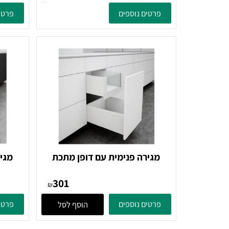
מגירה פנימית מסדרת VISION
מזווה למ
לארון וריהוט הבית
בעלות דופ
מקולקציית 
פרטים נוספים
פרטים נוספ
מגירה פנימית עם דופן מתכת
מגירה פנ
בגובה 199 מ"מ וחזית זכוכית,
301