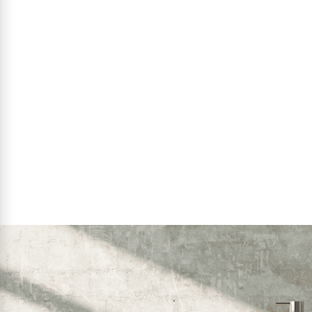
מק"ט:
00230301
164
141
1
מחיר מבצע:
₪
₪
₪
פרטים נוספים
הוסף לסל