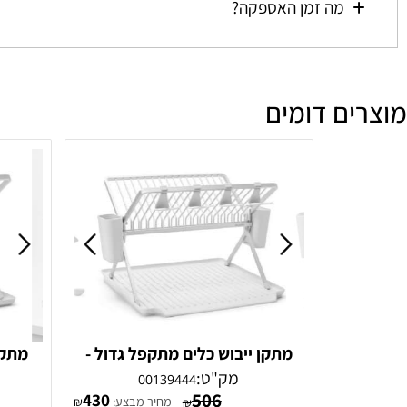
מהי מדיניות הביטולים וההחזרות?
מה זמן האספקה?
ם דומים