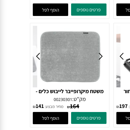
-
מתקן ייבוש כלים מתקפל קטן -
שחור Brabantia
מק"ט:
00139406
352
300
4
מחיר מבצע:
₪
₪
₪
פרטים נוספים
הוסף לסל
משטח מיקרופייבר לייבוש כלים -
אפור בהיר Brabantia