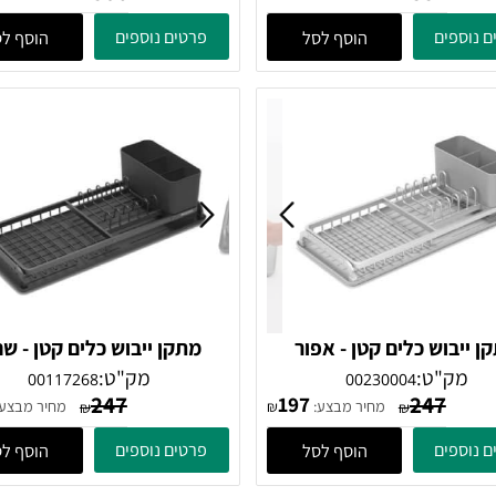
ש כלים מתקפל קטן -
מתקן ייבוש כלים מתקפל גדול 
 Brabantia
שחור Brabantia
"ט:
מק"ט:
00139482
00139383
506
352
30
300
מחיר מבצע:
מחיר מבצע:
₪
₪
₪
ים
פרטים נוספים
הוסף לסל
הוסף לסל
וש כלים קטן - אפור
מתקן ייבוש כלים קטן - שחור
Brabantia
Brabantia