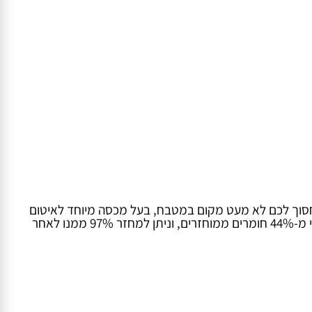
וך לכם לא מעט מקום במטבח, בעל מכסה מיוחד לאיטום
ריחות לא נעימים ומנגנון טריקה שקטה. בנוסף, פח הפדל היגייני, קל ונוח לשימוש יום-יומי ולניקיון. ומהווה בחירה ירוקה נהדרת - עשוי מ-44% חומרים ממוחזרים, וניתן למחזר 97% ממנו לאחר