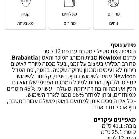
מחירים
משלוחים
קנייה
נוחים
מהירים
מאובטחת
מידע נוסף
הוסיפו קצת סטייל למטבח עם פח 12 ליטר
מדגם
NewIcon
מבית המותג המוכר והאמין
Brabantia
.
פח רב תכליתי בעיצוב על זמני, בעל מכסה מיוחד לאיטום
ריחות לא נעימים ומנגנון טריקה שקטה. בנוסף, פח הפדל
NewIcon עמיד לשימוש בחוץ, היגייני, קל ונוח לשימוש
יום-יומי ולניקיון. הודות למיכל המתכת הפנימי שלו הוא גם
חסין אש ומהווה בחירה ירוקה ומעולה - עשוי מ-46% חומרים
ממוחזרים, וניתן למחזר 96% ממנו לאחר השימוש.
- כל אלו הופכים אותו למתאים באופן מושלם עבור המטבח,
חוץ או כל חדר אחר.
מאפיינים עיקריים
גובה: 41.1 ס"מ
קוטר: 25.1 ס"מ
נפח: 12 ליטר