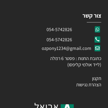
צור קשר
054-5742826
054-5742826
ozpony1234@gmail.com
כתובת החנות : פסטר 6 רמלה
(לייד אולמי קליפסו)
תקנון
הצהרת נגישות