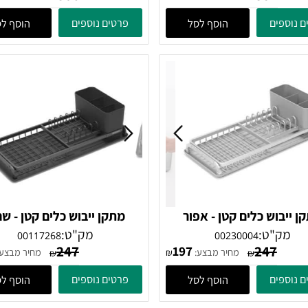
ש כלים מתקפל קטן -
מתקן ייבוש כלים מתקפל גדול 
 Brabantia
שחור Brabantia
"ט:
מק"ט:
00139482
00139383
506
352
30
300
מחיר מבצע:
מחיר מבצע:
₪
₪
₪
ים
פרטים נוספים
הוסף לסל
הוסף לסל
וש כלים קטן - אפור
מתקן ייבוש כלים קטן - שחור
Brabantia
Brabantia