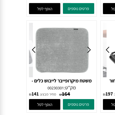
-
מתקן ייבוש כלים מתקפל קטן -
שחור Brabantia
מק"ט:
00139406
352
300
4
מחיר מבצע:
₪
₪
₪
פרטים נוספים
הוסף לסל
משטח מיקרופייבר לייבוש כלים -
אפור בהיר Brabantia