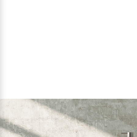
מק"ט:
00230301
164
141
1
מחיר מבצע:
₪
₪
₪
פרטים נוספים
הוסף לסל