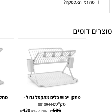
מהי מדיניות הביטולים וההחזרות?
מה זמן האספקה?
ם דומים