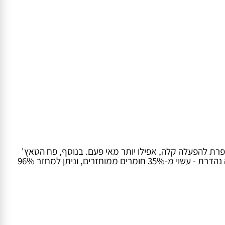
מערכת פתיחה 'Soft Touch' משופרת להפעלה קלה, אפילו יותר מאי פעם. בנוסף, פח הטאץ'
היגייני, קל, נוח לשימוש יום-יומי ולניקיון, ובעל משטח מונע החלקה שיגן על הריצוף שלכם. פח טאץ עגול 60 ליטר מהווה בחירה ירוקה נהדרת - עשוי מ-35% חומרים ממוחזרים, וניתן למחזר 96%