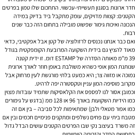
חדר ארונות בסגנון תעשייתי-עכשווי. התחכום שלו טמון בפרטים
הקטנים: קצוות מדויקים, עומק מתקבל ביד בדיוק במידה
הנכונה ואיכות גימור שפשוט מובילה בתחום הזה כבר שנים
רבות.
ואם כבר אנחנו נכנסים לרזולוציה של קטן אבל אפקטיבי, כדאי
מאוד להציץ גם בידית השקועה המרובעת הקומפקטית בגודל
39 מ"מ מאותה הסדרה של ESTAMP דומ. זו ידית קטנה
שנותנת המון אופי כשהיא משולבת באופן חוזר לאורך ארונית
נמוכה או מזווה צר; היא כמעט בלתי מורגשת לעין מרחוק אבל
מקרוב מוסיפה המון עניין וטקסטורה יפה לרהיט.
וכמובן אסור לנו לפספס את הקלאסיקות שתמיד עובדות מצוין
כמו הידיות השקועות באורך 96 או 128 ממ (בדגש על גימורים
כמו אפור מטאלי ולבן) שמתאימות לכל סביבה – בין אם זה
מטבח ביתי עם פחים נשלפים ומתקנים פנימיים חכמים ובין אם
זה משרד בעיצוב נקי שבו הפרטים הקטנים עושים הבדל גדול
בתחושת הסדר והזרימה היומיומית.