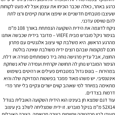
כרגע באתר, כאלה שכבר הוכיחו את עצמן אצל לא מעט לקוחות
שעיצבו מטבחים חדשניים או שיפצו ארונות קיימים ורצו לתת
להם טוויסט עדכני.
ניקח לדוגמה את הידית השקועה הנפתחת באורך 108 מ"מ
בגימור ניקל מוברש מבית VIEFE – מדובר בידית שכבשה אותנו
מהרגע הראשון. היא משלבת קווי עיצוב אלגנטיים עם פתרון
חכם למקומות שבהם רוצים ידית משולבת שאינה בולטת
החוצה, אבל עדיין מרגישה נוחה ביד כשפותחים מגירה או דלת.
הגימור המוברש נותן לה תחושה יוקרתית ועמידה שלא נשחקת
במהירות – בונוס גדול במטבחים פעילים או רהיטים בשימוש
אינטנסיבי. יש משהו מאוד ממכר בפשטות המדויקת שלה והיא
מתאימה במיוחד למי שאוהב קווים ישרים ונקיים בלי יותר מדי
דרמות בצדדים.
עוד דגם שמצא חן בעינינו הוא הידית השקועה האובלית בגודל
52X14 מ"מ בניקל מוברש. זו ידית שמצליחה לשלב בין עיצוב
מעודן לבין פרקטיקה יומיומית בצורה מרשימה. הצורה האובלית