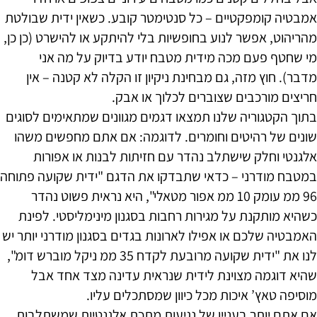
אמבטיה קומפקטיים – כל סנטימטר קובע. כשאין ידית שבולטת
מהריהוט, אפשר לנוע בחופשיות בלי להיתקע או להישרט (כן כן,
מי שחטף פעם מכה מידית מטבח יודע בדיוק על מה אני
מדבר). חוץ מזה, גם מבחינת ניקיון זו הקלה לא קטנה – אין
חריצים מורכבים שצוברים לכלוך או אבק.
בתוך הקטגוריה שלנו תמצאו דגמים מגוונים שמתאימים לסוגים
שונים של רהיטים וחומרים. לדוגמה: אם אתם מחפשים משהו
אלגנטי וחלק שישתלב נהדר עם חזיתות לבנות או אפורות
במטבח מודרני – כדאי שתבדקו את הדגם "ידית שקועה פתוחה
96 ממ עומק 10 ממ אפור מטאלי", היא נראית פשוט נהדר
כשהיא מותקנת על מגירות רחבות בסגנון מינימליסטי. לפינת
האמבטיה שלכם או אפילו לארונות בגדים בסגנון מודרני יותר יש
לנו את "ידית שקועה מרובעת לקדח 35 ממ ניקל מוברש דומ",
שהיא דוגמה מצוינת לידית שנראית עדינה מצד אחד אבל
מוסיפה טאץ’ איכות מכל כיוון שמסתכלים עליו.
אם אתם יותר בעניין של נגיעות מתכת אלגנטיות שמשתלבות