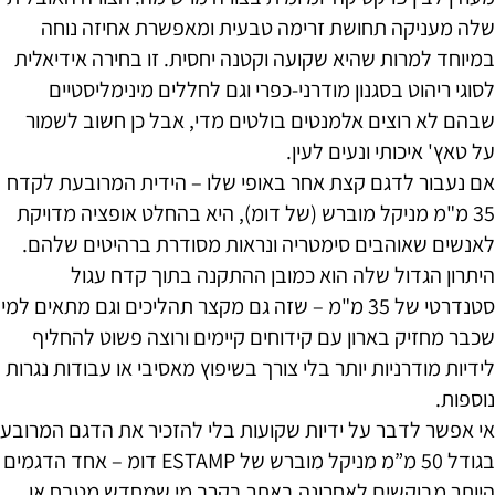
שלה מעניקה תחושת זרימה טבעית ומאפשרת אחיזה נוחה
במיוחד למרות שהיא שקועה וקטנה יחסית. זו בחירה אידיאלית
לסוגי ריהוט בסגנון מודרני-כפרי וגם לחללים מינימליסטיים
שבהם לא רוצים אלמנטים בולטים מדי, אבל כן חשוב לשמור
על טאץ' איכותי ונעים לעין.
אם נעבור לדגם קצת אחר באופי שלו – הידית המרובעת לקדח
35 מ"מ מניקל מוברש (של דומ), היא בהחלט אופציה מדויקת
לאנשים שאוהבים סימטריה ונראות מסודרת ברהיטים שלהם.
היתרון הגדול שלה הוא כמובן ההתקנה בתוך קדח עגול
סטנדרטי של 35 מ"מ – שזה גם מקצר תהליכים וגם מתאים למי
שכבר מחזיק בארון עם קידוחים קיימים ורוצה פשוט להחליף
לידיות מודרניות יותר בלי צורך בשיפוץ מאסיבי או עבודות נגרות
נוספות.
אי אפשר לדבר על ידיות שקועות בלי להזכיר את הדגם המרובע
בגודל 50 מ”מ מניקל מוברש של ESTAMP דומ – אחד הדגמים
היותר מבוקשים לאחרונה באתר בקרב מי שמחדש מטבח או