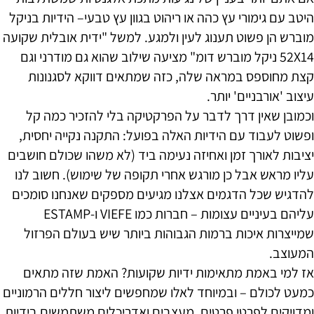
היטב עם גימורי עץ כהה או ריהוט בגוון עץ טבעי– הידיות בניקל
מוברש הן פשוט תענוג לעין ולמגע. למשל "ידית אובלית שקועה
52X14 ניקל מוברש דומ" מציעה שילוב שהוא גם מודרני וגם
קצת מחוספס במראה שלה, כזה שמתאים דווקא לסגנונות
עיצוב 'אורבניים' יותר.
וכמובן שאין דרך לדבר על הפרקטיקה בלי להזכיר כמה קל
ופשוט לעבוד עם הידיות האלה בפועל: התקנה נקייה יחסית,
יציבות לאורך זמן ואחיזה נעימה ביד (לא משהו שכולם חושבים
עליו מראש אבל כן מורגש אחרי תקופה של שימוש). חשוב לנו
להדגיש שכל הדגמים אצלנו מגיעים מספקים שאנחנו סומכים
עליהם בעיניים עצומות – חברות כמו VIEFE ו-ESTAMP
שמייצרות איכות ברמות הגבוהות ביותר שיש בעולם הפרזול
המעוצב.
אז למי באמת מתאימות ידיות שקועות? האמת שזה מתאים
כמעט לכולם – ובמיוחד לאלו שמחפשים ליצור חללים הרמוניים
ומדויקים לפרטי פרטים. מעצבים ואדריכלים משתמשים בידיות