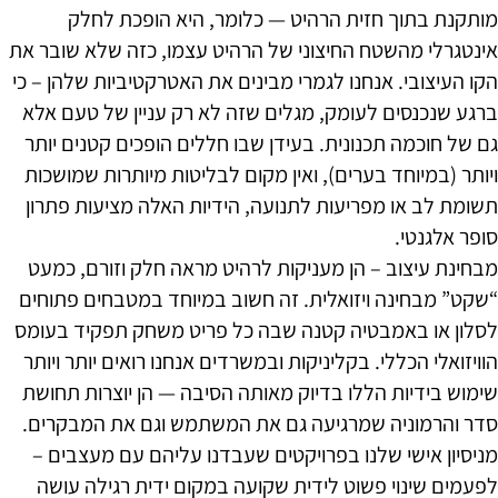
מותקנת בתוך חזית הרהיט — כלומר, היא הופכת לחלק
אינטגרלי מהשטח החיצוני של הרהיט עצמו, כזה שלא שובר את
הקו העיצובי. אנחנו לגמרי מבינים את האטרקטיביות שלהן – כי
ברגע שנכנסים לעומק, מגלים שזה לא רק עניין של טעם אלא
גם של חוכמה תכנונית. בעידן שבו חללים הופכים קטנים יותר
ויותר (במיוחד בערים), ואין מקום לבליטות מיותרות שמושכות
תשומת לב או מפריעות לתנועה, הידיות האלה מציעות פתרון
סופר אלגנטי.
מבחינת עיצוב – הן מעניקות לרהיט מראה חלק וזורם, כמעט
“שקט” מבחינה ויזואלית. זה חשוב במיוחד במטבחים פתוחים
לסלון או באמבטיה קטנה שבה כל פריט משחק תפקיד בעומס
הוויזואלי הכללי. בקליניקות ובמשרדים אנחנו רואים יותר ויותר
שימוש בידיות הללו בדיוק מאותה הסיבה — הן יוצרות תחושת
סדר והרמוניה שמרגיעה גם את המשתמש וגם את המבקרים.
מניסיון אישי שלנו בפרויקטים שעבדנו עליהם עם מעצבים –
לפעמים שינוי פשוט לידית שקועה במקום ידית רגילה עושה