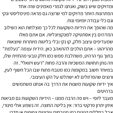
ומדויקים שיש בשוק, ואנחנו לגמרי מאמינים שזה אחד
הפתרונות היותר מדויקים למי שרוצה גם מראה מינימליסטי ונקי
וגם כלי עבודה יומיומי ונוח.
מה שהופך את הידיות השקועות לכל כך מוצלחות הוא השילוב
המדהים בין אסתטיקה לפונקציונליות. אם אתם מאלו
שמעדיפים עיצוב חלק, קו נקי ובלי בליטות מיותרות שיוצאות
מהריהוט – אתם הולכים להתאהב כאן. הידית עצמה "נעלמת"
בתוך גוף הרהיט, משתלבת ממש כמו חלק טבעי מהחזית שלו,
וזה נותן תחושת המשכיות והרבה פחות "רעש ויזואלי". זה
במיוחד חשוב במקומות כמו מטבח פתוח שבו הכל חשוף לעין,
ורוצים שהפרזולים לא ישתלטו על הקו העיצובי.
איך ידיות שקועות משנות את הדרך בה אנחנו משתמשים
ברהיטים
מעבר ליופי – ויש פה הרבה ממנו – הידיות השקועות גם מביאות
איתן יתרון פרקטי ברור: אין בליטה החוצה. זה נשמע אולי מינורי,
אבל בחללים קטנים כמו מטבחים עירוניים צפופים או חדרי