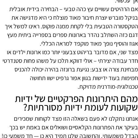
אך עכשווי.
אם הרהיטים עשויים עץ כהה טבעי – הבחירה בידית אובלית
בניקל מוברש יוצרת חיבור מאוד מוצלח כי היא מדגישה את
הטקסטורה הטבעית בלי לקחת ממנה פוקוס. ראינו למשל איך
דגם כזה השתלב נהדר בארונות ספרים בספרייה ביתית מעץ
אגוז והוסיף נופך מאוד מוקפד למראה הכללי.
מצד שני, אם מדובר בריהוט צבעוני יותר כמו ארונות ילדים או
חדר עבודה יצירתי – אולי דווקא תלכו על משהו פחות סטנדרטי
מבחינת צורה או צבע: נגיעת ברונזה בהירה יכולה להכניס
חמימות בעוד ידישות בגוון אפור גרפיט ישוו תחושה
טכנולוגית-מודרנית מדויקת.
מהם היתרונות הפרקטיים של ידיות
שקועות לעומת ידיות מסורתיות?
אנחנו נתקלנו לא פעם בשאלה הזו מצד לקוחות שמכירים
בעיקר את הפתרונות הקלאסיים ושואלים אם באמת יש בכך
הבדל משמעותי. והתשובה שלנו תמיד היא כן — חד משמעי כן!