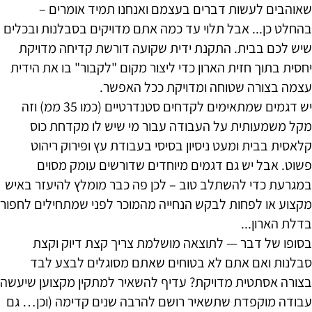
שאוהבים לעשות דברים בעצמם ואנחנו תמיד אומרים –
בהחלט כן... אבל תלוי עד כמה אתם מדויקים בסבלנות ובכלים
שיש לכם בבית. התקנת ידית שקועה דורשת קדיחה מדויקת
יחסית בתוך חזית הארון כדי ליצור מקום "לקבור" בו את הידית
עצמה בצורה שטוחה ומדויקת ככל האפשר.
יש דגמים שמתאימים לקדחים סטנדרטיים (כמו 35 ממ) וזה
מקל משמעותית על העבודה עבור מי שיש לו מקדחת כוס
קלאסית בבית ומעט ניסיון בסיסי בעבודת עץ ופירוק ריהוט
פשוט. אבל יש גם דגמים מיוחדים שדורשים עומק מסוים
במגרעת כדי להשתלב טוב – לכן פה כבר מומלץ להיעזר באיש
מקצוע או לפחות לבקש הנחייה מהמוכר לפני שמתחילים לחפור
בדלת הארון...
בסופו של דבר — לתוצאה מושלמת צריך קצת דיוק וקצת
סבלנות ואם אתם לא בטוחים שאתם מסוגלים לבצע לבד
בצורה אסתטית מדויקת? עדיף להשאיר למתקין מקצוען שיעשה
עבודה מוקפדת שתשאיר רושם להרבה שנים קדימה (וכן… גם