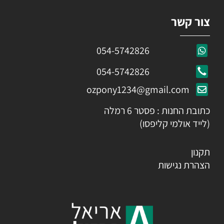
צור קשר
054-5742826
054-5742826
ozpony1234@gmail.com
כתובת החנות : פסטר 6 רמלה
(לייד אולמי קליפסו)
תקנון
הצהרת נגישות