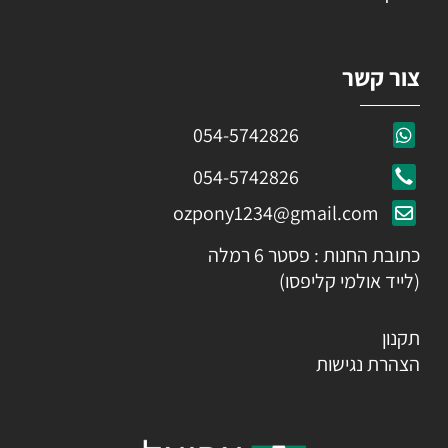
צור קשר
054-5742826
054-5742826
ozpony1234@gmail.com
כתובת החנות : פסטר 6 רמלה
(לייד אולמי קליפסו)
תקנון
הצהרת נגישות