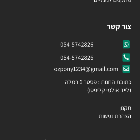
צור קשר
054-5742826
054-5742826
ozpony1234@gmail.com
כתובת החנות : פסטר 6 רמלה
(לייד אולמי קליפסו)
תקנון
הצהרת נגישות