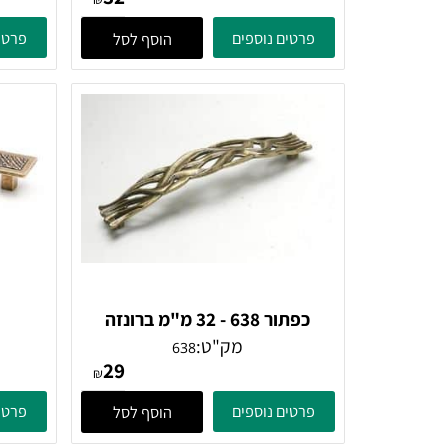
ידית 501
מק"ט:
501
32
₪
פרטים נוספים
פרטים נוספ
הוסף לסל
כפתור 638 - 32 מ"מ ברונזה
פירנצה
מק"ט:
638