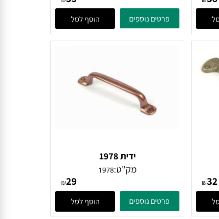
ידית 628
מק"ט:
628
33
₪
₪
פרטים נוספים
הוסף לסל
ידית 1978
מק"ט:
1978