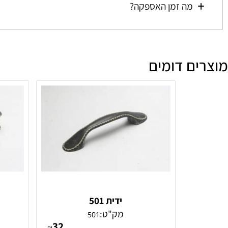
מהי מדיניות הביטולים וההחזרות?
מה זמן האספקה?
ם דומים