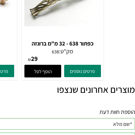
כפתור 638 - 32 מ"מ ברונזה
פירנצה
מק"ט:
638
29
₪
פרטים נוספים
פרטים נוספ
הוסף לסל
ם אחרונים שנצפו