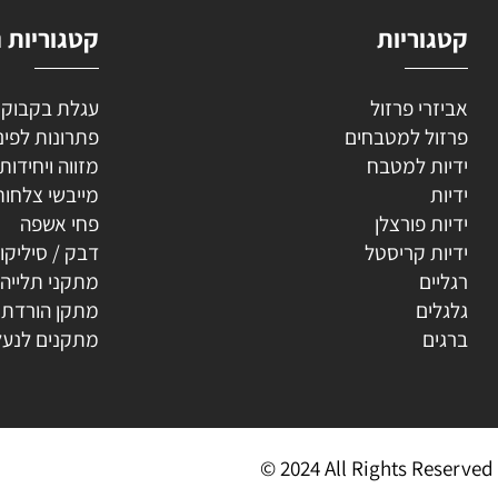
וריות
קטגוריות נוספ
רי פרזול
עגלת בקבוקים
ל למטבחים
פתרונות לפינה
ת למטבח
מזווה ויחידות נשפ
ת
מייבשי צלחות
ת פורצלן
פחי אשפה
ת קריסטל
דבק / סיליקון
ים
מתקני תלייה
ים
מתקן הורדת קולב
ים
מתקנים לנעליים