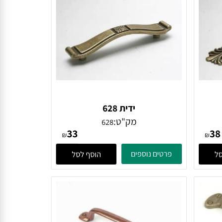
ידית 628
מק"ט:
628
33
₪
₪
פרטים נוספים
הוסף לסל