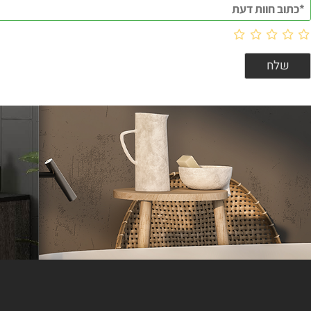
וות דעת