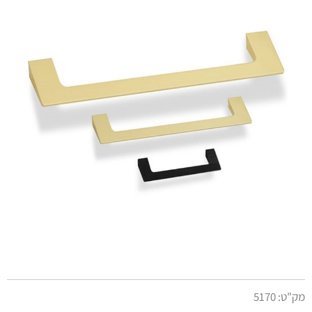
מק"ט:
5170