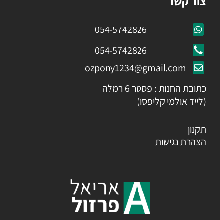
צור קשר
054-5742826
054-5742826
ozpony1234@gmail.com
כתובת החנות : פסטר 6 רמלה
(לייד אולמי קליפסו)
תקנון
הצהרת נגישות