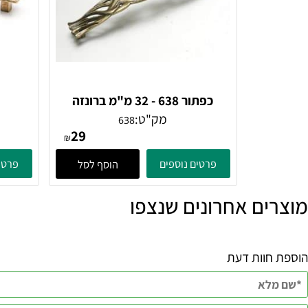
כפתור 638 - 32 מ"מ ברונזה
פירנצה
מק"ט:
638
29
₪
פרטים נוספים
פרטים נוספ
הוסף לסל
ם אחרונים שנצפו