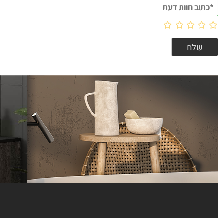
וות דעת