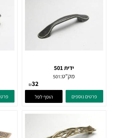
ם דומים
ידית 501
מק"ט:
501
32
₪
פרטים נוספים
פרטים נוספ
הוסף לסל