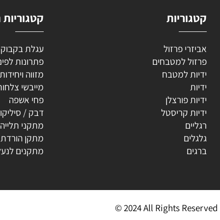
וריות
קטגוריות נוספ
רי פרזול
עגלת בקבוקים
ל למטבחים
פתרונות לפינה
ת למטבח
מזווה ויחידות נשפ
ת
מייבשי צלחות
ת פורצלן
פחי אשפה
ת קריסטל
דבק / סיליקון
ים
מתקני תלייה
ים
מתקן הורדת קולב