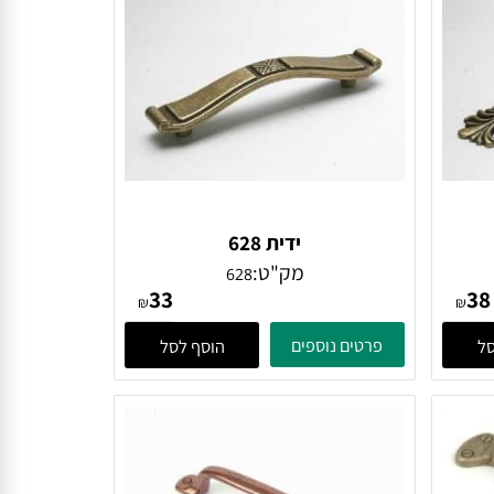
ידית 628
מק"ט:
628
33
₪
₪
פרטים נוספים
הוסף לסל