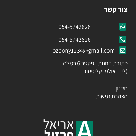
צור קשר
054-5742826
054-5742826
ozpony1234@gmail.com
כתובת החנות : פסטר 6 רמלה
(לייד אולמי קליפסו)
תקנון
הצהרת נגישות