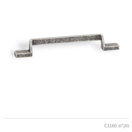
מק"ט:
C1160