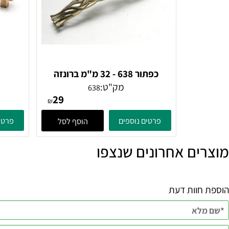
כפתור 638 - 32 מ"מ ברונזה
פירנצה
מק"ט:
638
29
₪
פרטים נוספים
פרטים נוספ
הוסף לסל
ם אחרונים שנצפו