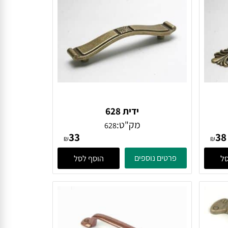
ידית 628
מק"ט:
628
33
₪
₪
פרטים נוספים
הוסף לסל