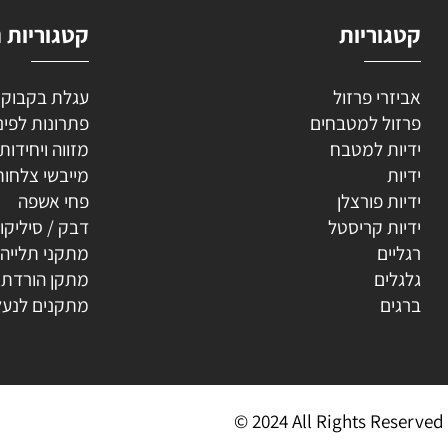
וריות
קטגוריות נוספ
רי פרזול
עגלת בקבוקים
ל למטבחים
פתרונות לפינה
ת למטבח
מזווה ויחידות נשפ
ת
מייבשי צלחות
ת פורצלן
פחי אשפה
ת קריסטל
דבק / סיליקון
ים
מתקני תלייה
ים
מתקן הורדת קולב
ים
מתקנים לנעליים