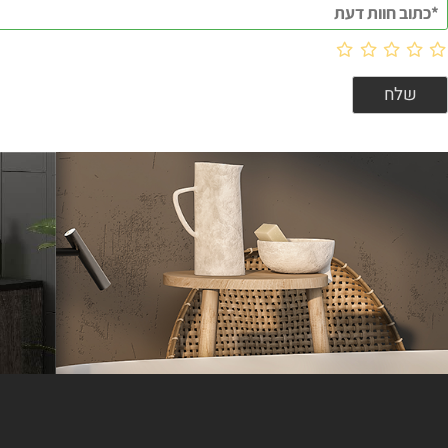
וות דעת