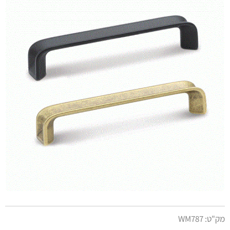
מק"ט:
WM787