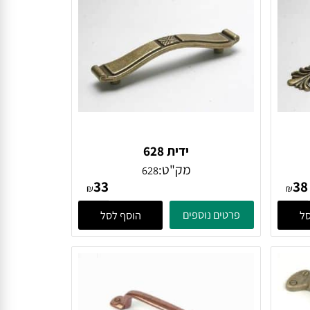
ידית 628
מק"ט:
628
33
₪
₪
פרטים נוספים
הוסף לסל