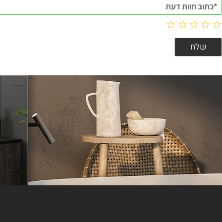
וות דעת