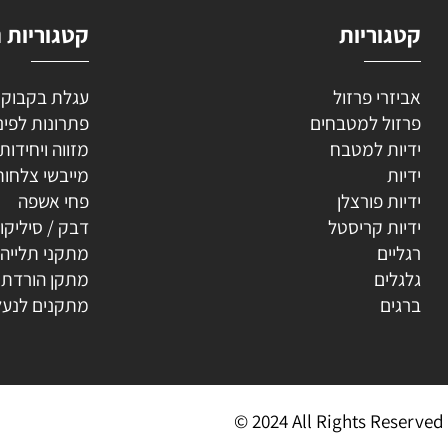
וריות
קטגוריות נוספ
רי פרזול
עגלת בקבוקים
ל למטבחים
פתרונות לפינה
ת למטבח
מזווה ויחידות נשפ
ת
מייבשי צלחות
ת פורצלן
פחי אשפה
ת קריסטל
דבק / סיליקון
ים
מתקני תלייה
ים
מתקן הורדת קולב
ים
מתקנים לנעליים