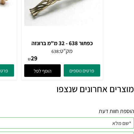
כפתור 638 - 32 מ"מ ברונזה
פירנצה
מק"ט:
638
29
₪
פרטים נוספים
פרטים נוספ
הוסף לסל
ם אחרונים שנצפו