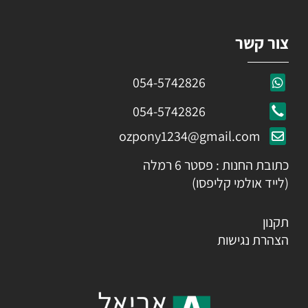
צור קשר
054-5742826
054-5742826
ozpony1234@gmail.com
כתובת החנות : פסטר 6 רמלה
(לייד אולמי קליפסו)
תקנון
הצהרת נגישות