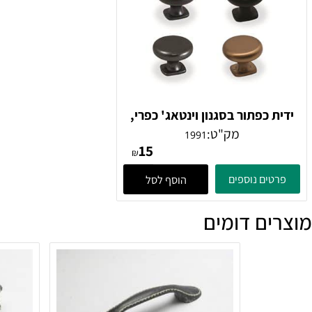
 כפתור בסגנון וינטאג' כפרי,
דגם 1991
מק"ט:
1991
15
₪
ים נוספים
הוסף לסל
ם דומים