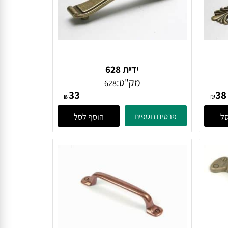
ידית 628
מק"ט:
628
33
₪
₪
פרטים נוספים
הוסף לסל