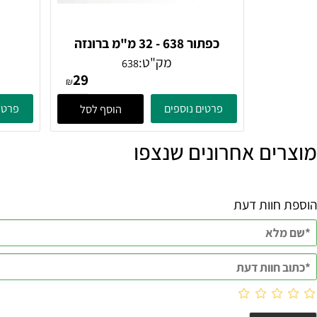
כפתור 638 - 32 מ"מ ברונזה
פירנצה
מק"ט:
638
29
₪
פרטים נוספים
פרטים נוספ
הוסף לסל
ם אחרונים שנצפו
וות דעת