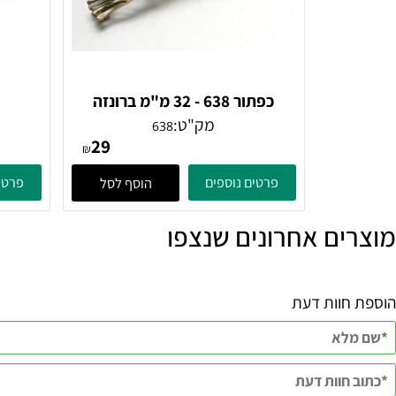
כפתור 638 - 32 מ"מ ברונזה
פירנצה
מק"ט:
638
29
₪
פרטים נוספים
פרטים נוספ
הוסף לסל
ם אחרונים שנצפו