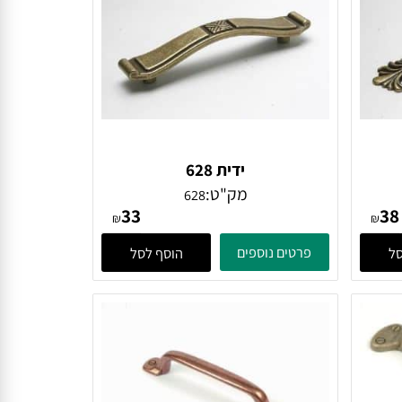
ידית 628
מק"ט:
628
33
₪
₪
פרטים נוספים
הוסף לסל