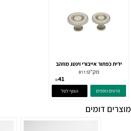
ים משלימים
 כפתור אייבורי וינטג מוזהב
Giusti
מק"ט:
811
41
₪
ים נוספים
הוסף לסל
ם דומים