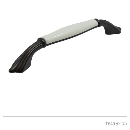
מק"ט:
T640