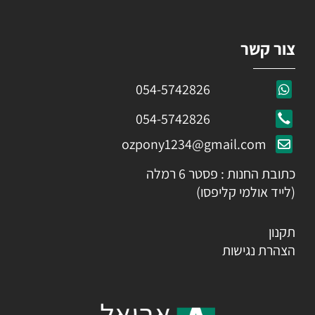
צור קשר
054-5742826
054-5742826
ozpony1234@gmail.com
כתובת החנות : פסטר 6 רמלה
(לייד אולמי קליפסו)
תקנון
הצהרת נגישות