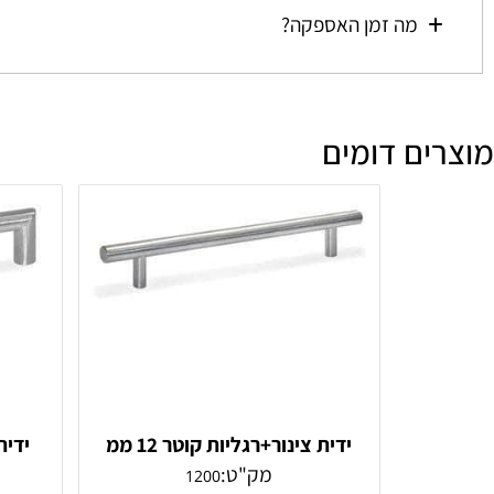
מהי מדיניות הביטולים וההחזרות?
מה זמן האספקה?
ם דומים