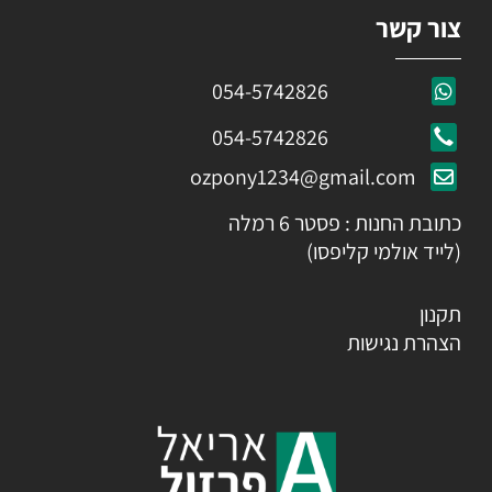
צור קשר
054-5742826
054-5742826
ozpony1234@gmail.com
כתובת החנות : פסטר 6 רמלה
(לייד אולמי קליפסו)
תקנון
הצהרת נגישות