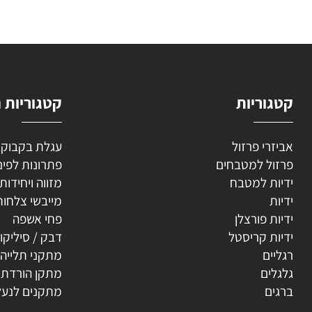
השאירו
וריות
קטגוריות נוספ
רי פרזול
עגלת בקבוקים
ל למטבחים
פתרונות לפינה
ת למטבח
מזווה ויחידות נשפ
ת
מייבשי צלחות