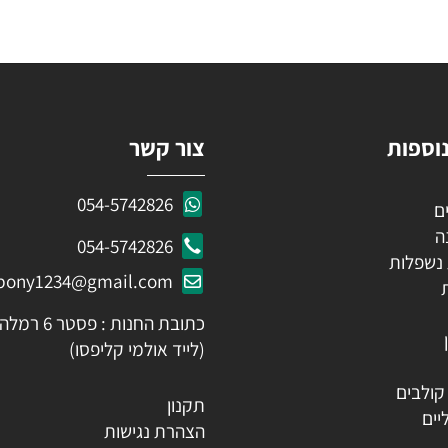
KEEP IN TOUCH
 פרטים ותקבלו עדכונים ראשונים על מבצעים ומוצרים חדשים
ות
צור קשר
054-5742826
054-5742826
לות
ozpony1234@gmail.com