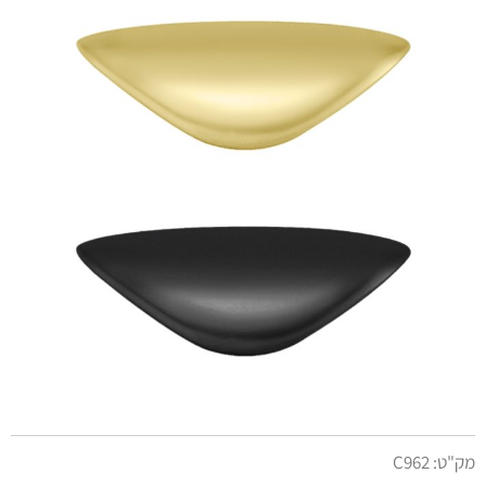
מק"ט:
C962