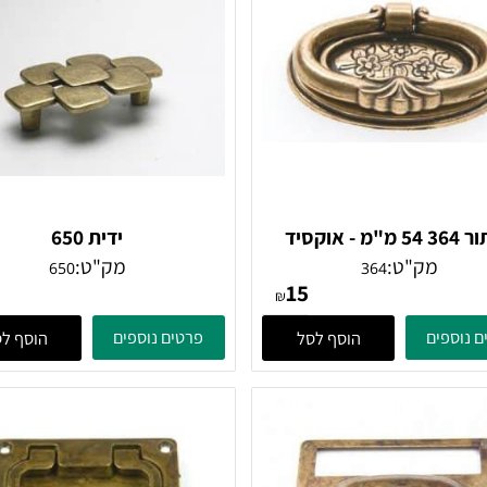
כפתור 364 54 מ"מ - אוקסיד
ידית 650
אליפסה
מק"ט:
מק"ט:
650
364
31
15
₪
ים
פרטים נוספים
הוסף לסל
הוסף לסל