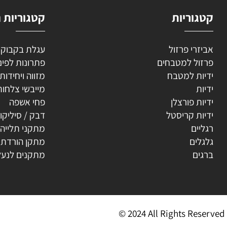
וריות
קטגוריות נוספ
רי פרזול
עגלת בקבוקים
ל למטבחים
פתרונות לפינה
ת למטבח
מזווה ויחידות נשפ
ת
מייבשי צלחות
ת פורצלן
פחי אשפה
ת קריסטל
דבק / סיליקון
ים
מתקני תלייה
ים
מתקן הורדת קולב
ים
מתקנים לנעליים