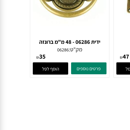
ידית 06286 - 48 מ"מ ברונזה
פירנצה
מק"ט:
06286
35
₪
₪
פרטים נוספים
הוסף לסל