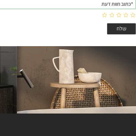
וות דעת