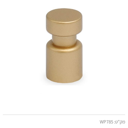
מק"ט:
WP785