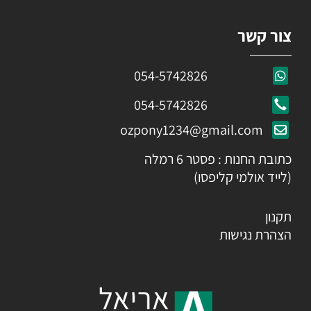
צור קשר
054-5742826
054-5742826
ozpony1234@gmail.com
כתובת החנות : פסטר 6 רמלה
(לייד אולמי קליפסו)
תקנון
הצהרת נגישות