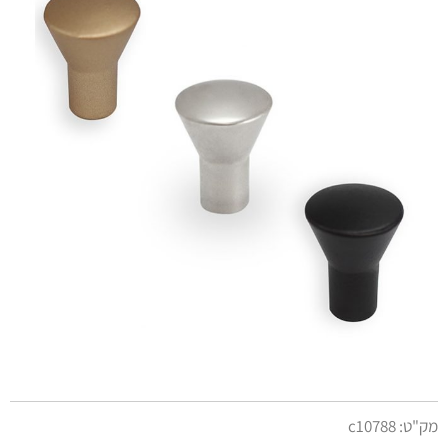
מק"ט:
c10788