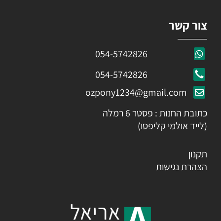
צור קשר
054-5742826
054-5742826
ozpony1234@gmail.com
כתובת החנות : פסטר 6 רמלה
(לייד אולמי קליפסו)
תקנון
הצהרת נגישות