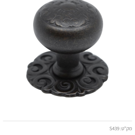
מק"ט:
S439