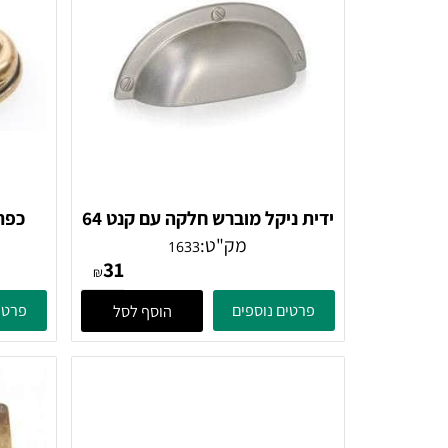
ם דומים
ידית ניקל מוברש חלקה עם קנט 64
ממ
מק"ט:
1633
31
₪
פרטים נוספים
פרטים נוספ
הוסף לסל