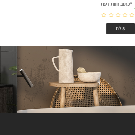
וות דעת