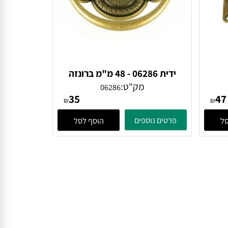
ידית 06286 - 48 מ"מ ברונזה
פירנצה
מק"ט:
06286
35
₪
₪
פרטים נוספים
הוסף לסל