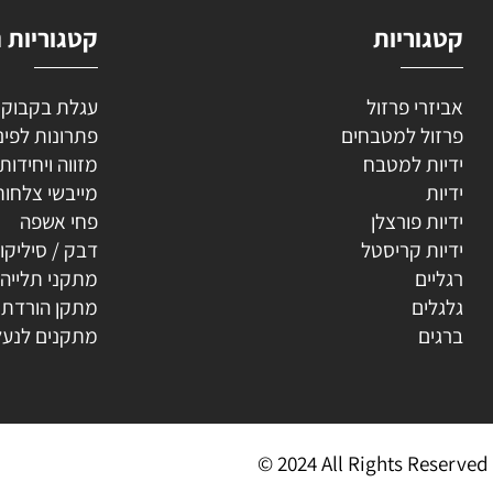
וריות
קטגוריות נוספ
רי פרזול
עגלת בקבוקים
ל למטבחים
פתרונות לפינה
ת למטבח
מזווה ויחידות נשפ
ת
מייבשי צלחות
ת פורצלן
פחי אשפה
ת קריסטל
דבק / סיליקון
ים
מתקני תלייה
ים
מתקן הורדת קולב
ים
מתקנים לנעליים