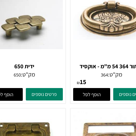
כפתור 364 54 מ"מ - אוקסיד
ידית 650
אליפסה
מק"ט:
מק"ט:
650
364
31
15
₪
ים
פרטים נוספים
הוסף לסל
הוסף לסל