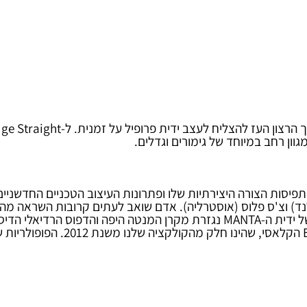
חב במיוחד של גימורים וגדלים.
 דוידסון (ארה"ב), Youmans Capsule (ניו זילנד) וצ'ס פלוס (אוסטרליה). אדם שואב ל