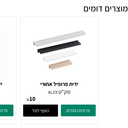
ם דומים
ידית פרופיל אחורי
ידית פ
מק"ט:
AL33
10
₪