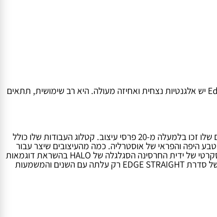
. עוצבה מתוך הרצון העז להצליח לעצב ידית פרופיל על זמנית. ל-Edge Straight יש אלגנטיות נצחית ואחיזה מעולה. היא רב שימושית, תתאים
Adam Laws הוא מעצב אוסטרלי, והסטודיו שלו ממוקם בסידני. תפיסות הצורה היצירתיות שלו ופתרונות העיצוב הטכניים החדשניים שלו זכו בלמעלה מ-20 פרסי עיצוב. קטלוג העבודות שלו כולל
עתים קרובות השראה מהטבע היפה והפראי של אוסטרליה. כמה מהעיצובים שיצר עבור
רהיטים הם בהשראת הים. לדוגמה, הצורה המעוקלת האופיינית של ידית ה-MANTA נגזרת מקרן המנטה היפה והדפוס הרדיאלי הדיסקרטי של ידית החרסינה הסגלגלה של HALO בהשראת דוגמאות
על קונכיות צדפות. Adam Laws עיצב גם את EDGE STRAIGHT הקלאסי, שהינו חלק מהקולקציה שלנו משנת 2012. הפופולריות של סדרת EDGE STRAIGHT רק עלתה עם השנים והמשמעות