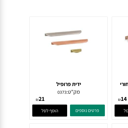
י
ידית פרופיל
מק"ט:
0373
21
₪
₪