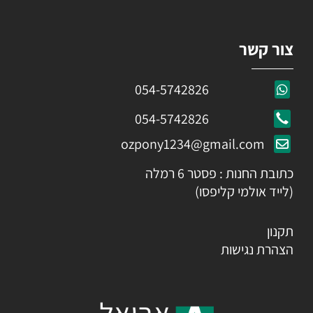
צור קשר
054-5742826
054-5742826
ozpony1234@gmail.com
כתובת החנות : פסטר 6 רמלה
(לייד אולמי קליפסו)
תקנון
הצהרת נגישות