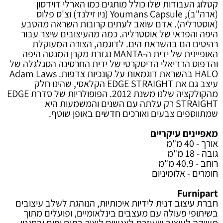
קטלוג העבודות שלו כולל מותגים כמו הארלי דוידסון
(ארה"ב), Youmans Capsule (ניו זילנד) וצ'ס פלוס
(אוסטרליה). אדם שואב לעתים קרובות השראה מהטבע
היפה והפראי של אוסטרליה. כמה מהעיצובים שיצר עבור
רהיטים הם בהשראת הים. לדוגמה, הצורה המעוקלת
האופיינית של ידית ה-MANTA נגזרת מקרן המנטה היפה
והדפוס הרדיאלי הדיסקרטי של ידית החרסינה הסגלגלה של
HALO בהשראת דוגמאות על קונכיות צדפות. Adam Laws
עיצב גם את EDGE STRAIGHT הקלאסי, שהינו חלק
מהקולקציה שלנו משנת 2012. הפופולריות של סדרת EDGE
STRAIGHT רק עלתה עם השנים והמשמעות היא
שמתווספים צבעים ואורכים חדשים באופן שוטף.
מאפיינים עיקריים
אורך - 40 מ"מ
גובה - 18 מ"מ
רוחב - 40.9 מ"מ
חומרים - אלומיניום
Furnipart
חברת עיצוב דנית לידיות איכותיות, הנוהגת לשלב עיצובים
בשיתופי פעולה עם מעצבים בינלאומיים, ופועלים מתוך