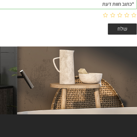
וות דעת