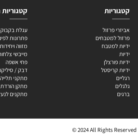
וריות
קטגוריות נוספ
רי פרזול
עגלת בקבוקים
ל למטבחים
פתרונות לפינה
ת למטבח
מזווה ויחידות נשפ
ת
מייבשי צלחות
ת פורצלן
פחי אשפה
ת קריסטל
דבק / סיליקון
ים
מתקני תלייה
ים
מתקן הורדת קולב
ים
מתקנים לנעליים