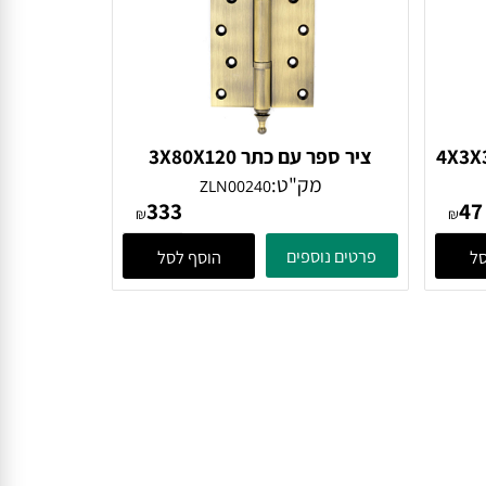
יסבים גודל 4X3X3
ציר ספר עם כתר 3X80X120
נחושת
מק"ט:
ZLN00240
333
₪
₪
פרטים נוספים
הוסף לסל