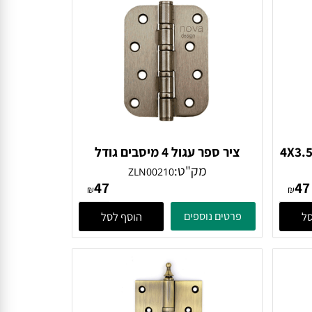
גודל 4X3.5X3
ציר ספר עגול 4 מיסבים גודל
4X3.5X3 נחושת
מק"ט:
ZLN00210
47
₪
₪
פרטים נוספים
הוסף לסל