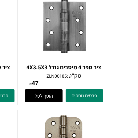
ם דומים
ציר ספר 4 מיסבים גודל 4X3.5X3
ניקל מוברש
מק"ט:
מק
ZLN00185
47
₪
פרטים נוספים
פרטים נוספ
הוסף לסל