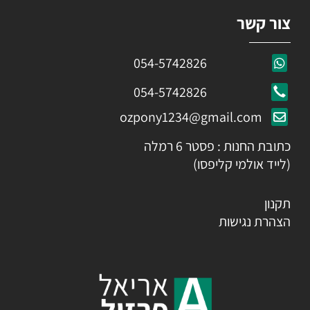
צור קשר
054-5742826
054-5742826
ozpony1234@gmail.com
כתובת החנות : פסטר 6 רמלה
(לייד אולמי קליפסו)
תקנון
הצהרת נגישות