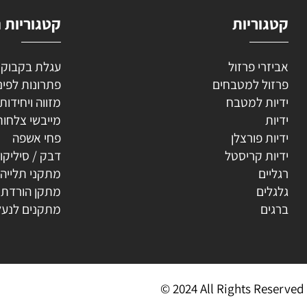
וריות
קטגוריות נוספ
רי פרזול
עגלת בקבוקים
ל למטבחים
פתרונות לפינה
ת למטבח
מזווה ויחידות נשפ
ת
מייבשי צלחות
ת פורצלן
פחי אשפה
ת קריסטל
דבק / סיליקון
ים
מתקני תלייה
ים
מתקן הורדת קולב
ים
מתקנים לנעליים