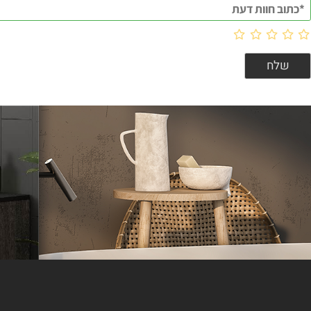
וות דעת