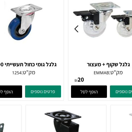
 שקוף + מעצור
גלגל גומי כח
פלטה מסתובבת גובה 11 סמ
ק"ט:
מק"ט:
1254
EMMAB
36
20
₪
ים
פרטים נוספים
הוסף לסל
הוסף לסל