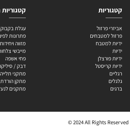
וריות
קטגוריות נוספ
רי פרזול
עגלת בקבוקים
ל למטבחים
פתרונות לפינה
ת למטבח
מזווה ויחידות נשפ
ת
מייבשי צלחות
ת פורצלן
פחי אשפה
ת קריסטל
דבק / סיליקון
ים
מתקני תלייה
ים
מתקן הורדת קולב
ים
מתקנים לנעליים