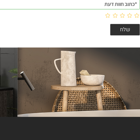
וות דעת