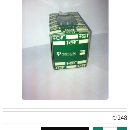
248
₪