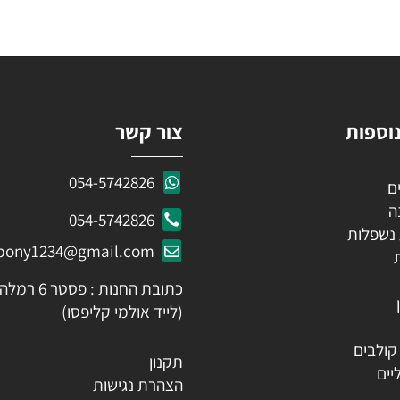
KEEP IN TOUCH
 פרטים ותקבלו עדכונים ראשונים על מבצעים ומוצרים חדשים
ות
צור קשר
054-5742826
054-5742826
לות
ozpony1234@gmail.com