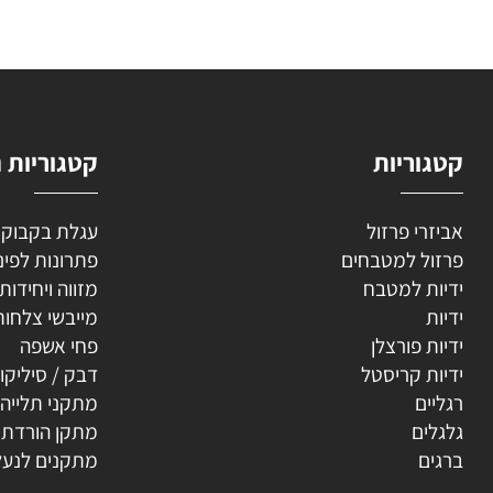
השאירו
וריות
קטגוריות נוספ
רי פרזול
עגלת בקבוקים
ל למטבחים
פתרונות לפינה
ת למטבח
מזווה ויחידות נשפ
ת
מייבשי צלחות