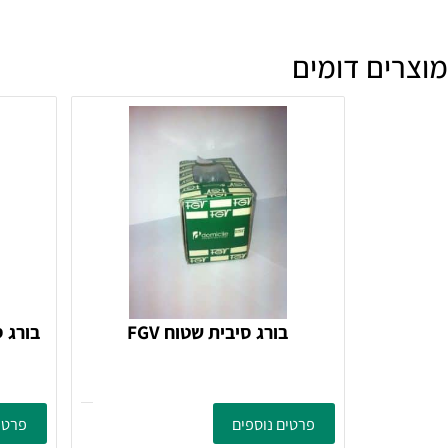
מה זמן האספקה?
ם דומים
בורג סיבית שטוח FGV