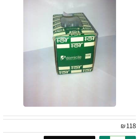
118
₪