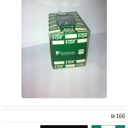
166
₪