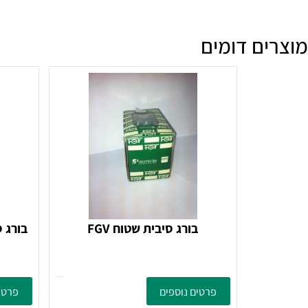
מה זמן האספקה?
ם דומים
בורג סיבית שטוח FGV