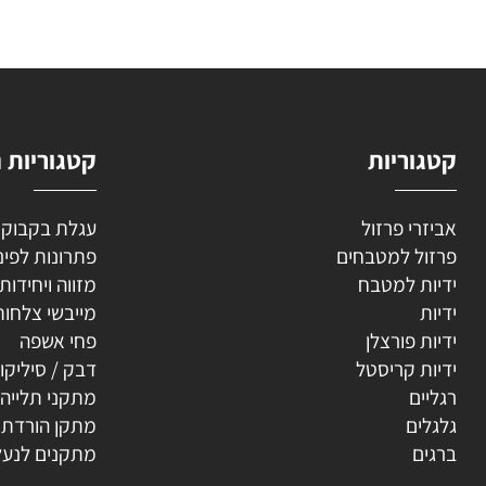
השאירו
וריות
קטגוריות נוספ
רי פרזול
עגלת בקבוקים
ל למטבחים
פתרונות לפינה
ת למטבח
מזווה ויחידות נשפ
ת
מייבשי צלחות