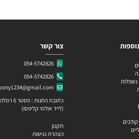
KEEP IN TOUCH
 פרטים ותקבלו עדכונים ראשונים על מבצעים ומוצרים חדשים
ות
צור קשר
054-5742826
054-5742826
לות
ozpony1234@gmail.com