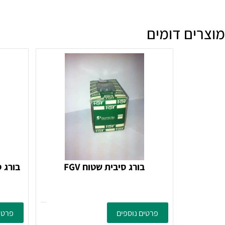
מה זמן האספקה?
ם דומים
בורג סיבית שטוח FGV