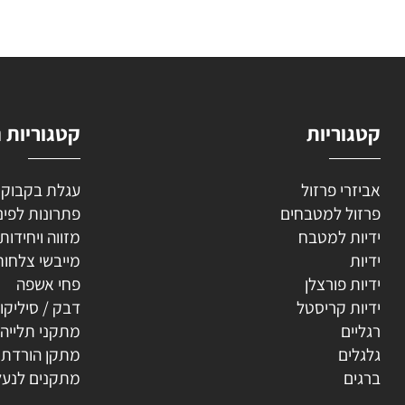
השאירו
וריות
קטגוריות נוספ
רי פרזול
עגלת בקבוקים
ל למטבחים
פתרונות לפינה
ת למטבח
מזווה ויחידות נשפ
ת
מייבשי צלחות