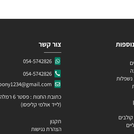
KEEP IN TOUCH
 פרטים ותקבלו עדכונים ראשונים על מבצעים ומוצרים חדשים
ות
צור קשר
054-5742826
054-5742826
לות
ozpony1234@gmail.com