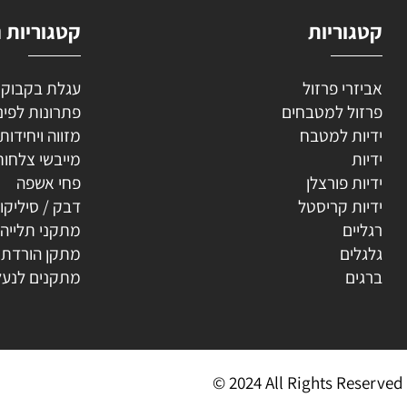
וריות
קטגוריות נוספ
רי פרזול
עגלת בקבוקים
ל למטבחים
פתרונות לפינה
ת למטבח
מזווה ויחידות נשפ
ת
מייבשי צלחות
ת פורצלן
פחי אשפה
ת קריסטל
דבק / סיליקון
ים
מתקני תלייה
ים
מתקן הורדת קולב
ים
מתקנים לנעליים