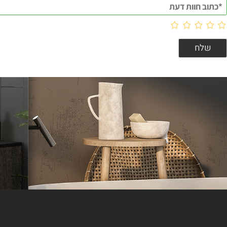
וות דעת