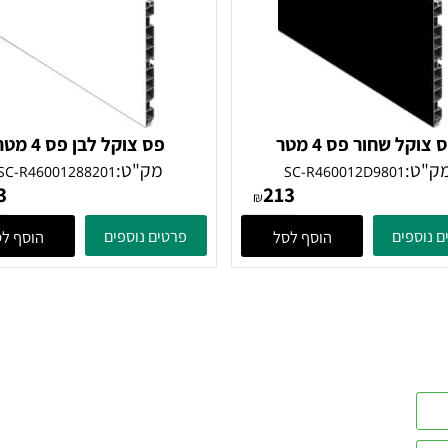
שחור פס 4 מטר
פס צוקל לבן פס 4 מטר
מק"ט:
SC-R46001288201
SC-R460012D9801
213
213
₪
ים
פרטים נוספים
הוסף לסל
הוסף לסל