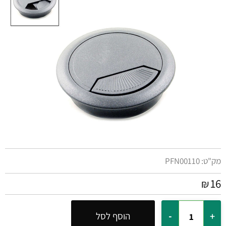
מק"ט:
PFN00110
16
₪
הוסף לסל