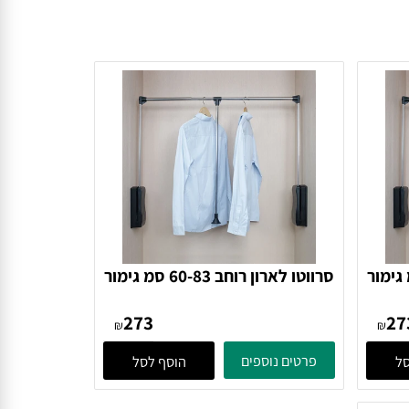
45- סמ גימור
סרווטו לארון רוחב 60-83 סמ גימור
כסוף
273
₪
₪