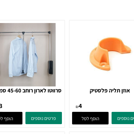
ן תליה פלסטיק
סרווטו לארון רוחב 60
כסוף
273
4
₪