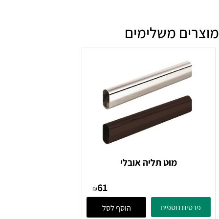
מה זמן האספקה?
ים משלימים
מוט תליה אובלי