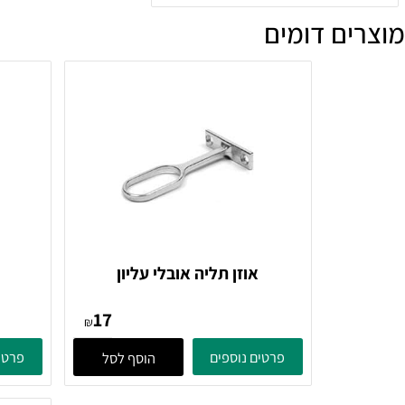
61
₪
ים נוספים
הוסף לסל
ם דומים
אוזן תליה אובלי עליון
אוז
17
₪