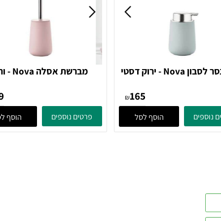
דיספנסר לסבון Nova - ירוק דסטי
מברשת אסלה Nova - ורוד
352016 Zone Denmark
352
249
165
₪
ים
פרטים נוספים
הוסף לסל
הוסף לסל