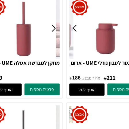
דיספנסר לסבון נוזלי UME - אדום
מתקן למברשת א
381081 Zone Denmark
381
249
211
186
מחיר מבצע:
₪
₪
ים
פרטים נוספים
הוסף לסל
הוסף לסל