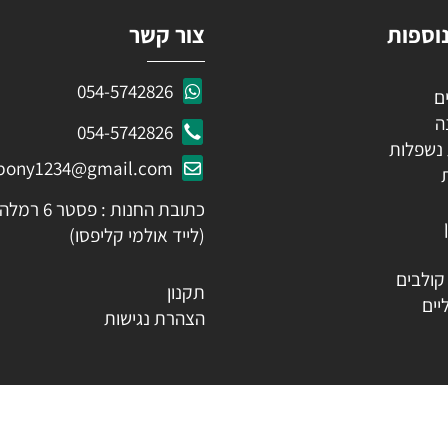
ות
צור קשר
054-5742826
054-5742826
לות
ozpony1234@gmail.com
כתובת החנות : פסטר 6 רמלה
(לייד אולמי קליפסו)
ים
תקנון