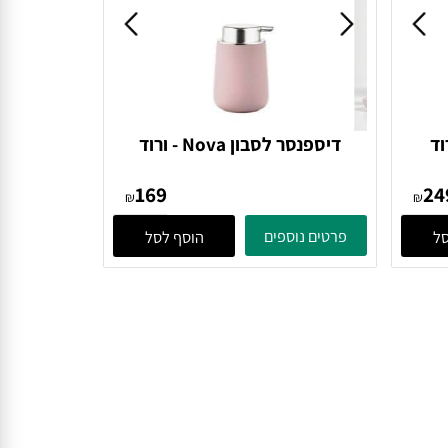
דיספנסר לסבון Nova - ורוד
352013 Zone Denmark
169
₪
₪
פרטים נוספים
הוסף לסל