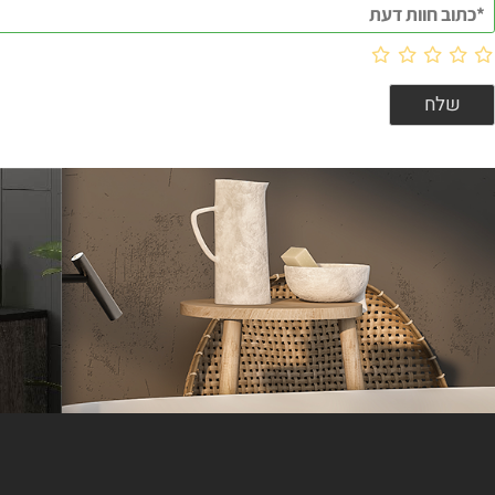
וות דעת