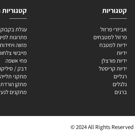
וריות
קטגוריות נוספ
רי פרזול
עגלת בקבוקים
ל למטבחים
פתרונות לפינה
ת למטבח
מזווה ויחידות נשפ
ת
מייבשי צלחות
ת פורצלן
פחי אשפה
ת קריסטל
דבק / סיליקון
ים
מתקני תלייה
ים
מתקן הורדת קולב
ים
מתקנים לנעליים