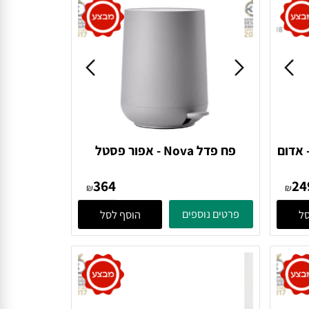
סלה UME - אדום
פח פדל Nova - אפור פסטל
381200 Gull Grey Zone
364
Denmark
₪
₪
פרטים נוספים
הוסף לסל